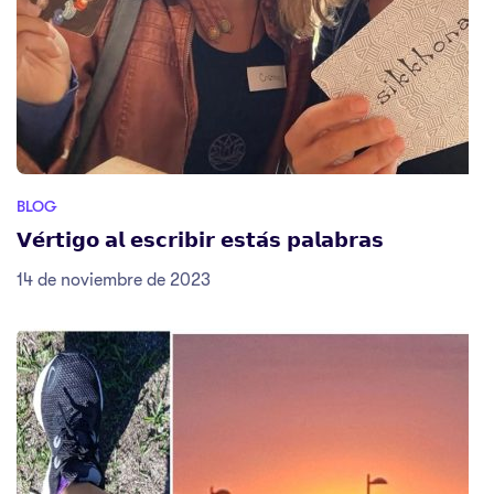
BLOG
𝗩𝗲́𝗿𝘁𝗶𝗴𝗼 𝗮𝗹 𝗲𝘀𝗰𝗿𝗶𝗯𝗶𝗿 𝗲𝘀𝘁𝗮́𝘀 𝗽𝗮𝗹𝗮𝗯𝗿𝗮𝘀
14 de noviembre de 2023