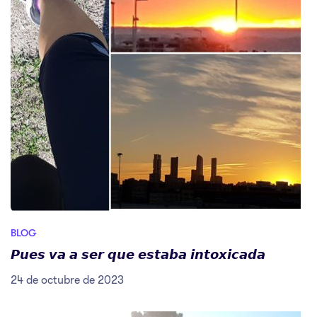
BLOG
𝙋𝙪𝙚𝙨 𝙫𝙖 𝙖 𝙨𝙚𝙧 𝙦𝙪𝙚 𝙚𝙨𝙩𝙖𝙗𝙖 𝙞𝙣𝙩𝙤𝙭𝙞𝙘𝙖𝙙𝙖
24 de octubre de 2023