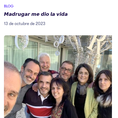
BLOG
𝙈𝙖𝙙𝙧𝙪𝙜𝙖𝙧 𝙢𝙚 𝙙𝙞𝙤 𝙡𝙖 𝙫𝙞𝙙𝙖
13 de octubre de 2023